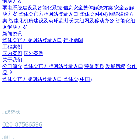
解决方案
弱电系统建设及智能化系统
信息安全整体解决方案
安全云解
决方案
华体会官方版网站登录入口-华体会(中国) 网络建设方
案
智能化机房建设及动环监测
分支组网及移动办公
智能化组
网解决方案
新闻资讯
华体会官方版网站登录入口
行业新闻
工程案例
国内案例
国外案例
关于我们
公司简介
华体会官方版网站登录入口
荣誉资质
发展历程
合作
品牌
华体会官方版网站登录入口-华体会(中国)
华体会官方版网站登录入口-华体会(中国)
服务热线：
020-87566596
地址：