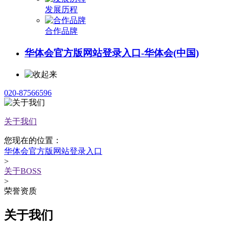
发展历程
合作品牌
华体会官方版网站登录入口-华体会(中国)
020-87566596
关于我们
您现在的位置：
华体会官方版网站登录入口
>
关于BOSS
>
荣誉资质
关于我们