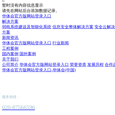

暂时没有内容信息显示
请先在网站后台添加数据记录。
华体会官方版网站登录入口
解决方案
弱电系统建设及智能化系统
信息安全整体解决方案
安全云解决
方案
新闻资讯
华体会官方版网站登录入口
行业新闻
工程案例
国内案例
国外案例
关于我们
公司简介
华体会官方版网站登录入口
荣誉资质
发展历程
合作
华体会官方版网站登录入口-华体会(中国)
华体会官方版网站登录入口-华体会(中国)
服务热线：
020-87566596