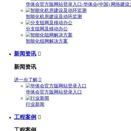
华体会官方版网站登录入口-华体会(中国) 网络建设
智能化机房建设及动环监测
分支组网及移动办公
智能化组网解决方案
新闻资讯

新闻资讯
进一步了解

华体会官方版网站登录入口
行业新闻
工程案例

工程案例