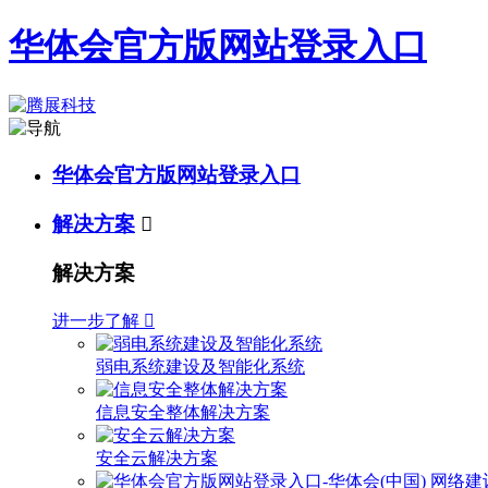
华体会官方版网站登录入口
华体会官方版网站登录入口
解决方案

解决方案
进一步了解

弱电系统建设及智能化系统
信息安全整体解决方案
安全云解决方案