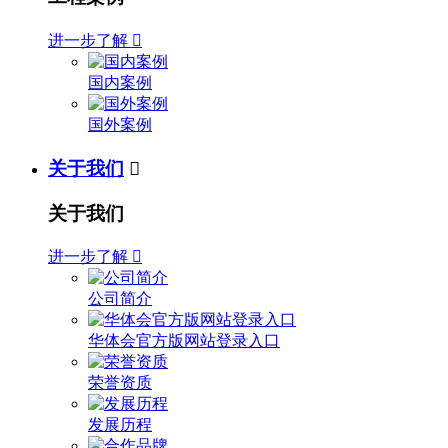
进一步了解

国内案例
国外案例
关于我们

关于我们
进一步了解

公司简介
华体会官方版网站登录入口
荣誉资质
发展历程