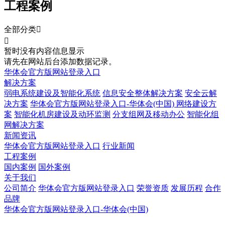
工程案例
全部分类


暂时没有内容信息显示
请先在网站后台添加数据记录。
华体会官方版网站登录入口
解决方案
弱电系统建设及智能化系统
信息安全整体解决方案
安全云解
决方案
华体会官方版网站登录入口-华体会(中国) 网络建设方
案
智能化机房建设及动环监测
分支组网及移动办公
智能化组
网解决方案
新闻资讯
华体会官方版网站登录入口
行业新闻
工程案例
国内案例
国外案例
关于我们
公司简介
华体会官方版网站登录入口
荣誉资质
发展历程
合作
品牌
华体会官方版网站登录入口-华体会(中国)