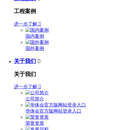
工程案例
进一步了解

国内案例
国外案例
关于我们

关于我们
进一步了解

公司简介
华体会官方版网站登录入口
荣誉资质