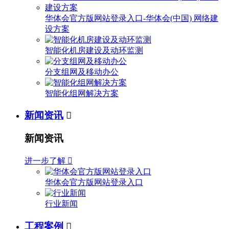
华体会官方版网站登录入口-华体会(中国) 网络建
设方案
智能化机房建设及动环监测
分支组网及移动办公
智能化组网解决方案
新闻资讯

新闻资讯
进一步了解

华体会官方版网站登录入口
行业新闻
工程案例
