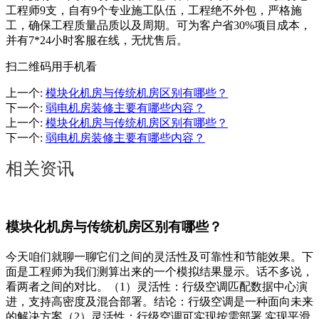
工程师9支，自有9个专业施工队伍，工程绝不外包，严格施
工，确保工程质量品质以及周期。可为客户省30%项目成本，
并有7*24小时客服在线，无忧售后。
扫二维码用手机看
上一个
:
模块化机房与传统机房区别有哪些？
下一个
:
弱电机房装修主要有哪些内容？
上一个
:
模块化机房与传统机房区别有哪些？
下一个
:
弱电机房装修主要有哪些内容？
相关资讯
模块化机房与传统机房区别有哪些？
今天咱们就聊一聊它们之间的灵活性及可靠性和节能效果。下
面是工程师为我们测算出来的一个模拟结果显示。话不多说，
看两者之间的对比。（1）灵活性：行级空调匹配数据中心演
进，支持高密度及混合部署。结论：行级空调是一种面向未来
的解决方案（2）灵活性：行级空调可实现按需部署,实现平滑