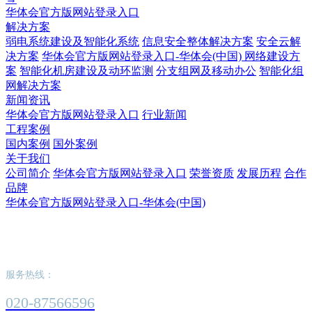
华体会官方版网站登录入口
解决方案
弱电系统建设及智能化系统
信息安全整体解决方案
安全云解
决方案
华体会官方版网站登录入口-华体会(中国) 网络建设方
案
智能化机房建设及动环监测
分支组网及移动办公
智能化组
网解决方案
新闻资讯
华体会官方版网站登录入口
行业新闻
工程案例
国内案例
国外案例
关于我们
公司简介
华体会官方版网站登录入口
荣誉资质
发展历程
合作
品牌
华体会官方版网站登录入口-华体会(中国)
华体会官方版网站登录入口-华体会(中国)
服务热线：
020-87566596