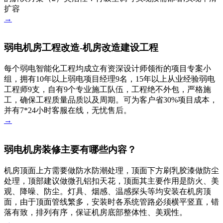
扩容
→
弱电机房工程改造-机房改造建设工程
每个弱电智能化工程均成立有资深设计师领衔的项目专案小
组，拥有10年以上弱电项目经理9名，15年以上从业经验弱电
工程师9支，自有9个专业施工队伍，工程绝不外包，严格施
工，确保工程质量品质以及周期。可为客户省30%项目成本，
并有7*24小时客服在线，无忧售后。
→
弱电机房装修主要有哪些内容？
机房顶面上方需要做防水防潮处理，顶面下方刷乳胶漆做防尘
处理，顶部建议做微孔铝扣天花，顶面其主要作用是防火、美
观、降噪、防尘。灯具、烟感、温感探头等均安装在机房顶
面，由于顶面管线繁多，安装时各系统管路必须横平竖直，错
落有致，排列有序，保证机房底部整体性、美观性。
→