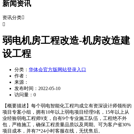
新闻资讯
资讯分类


弱电机房工程改造-机房改造建
设工程
分类：
华体会官方版网站登录入口
作者：
来源：
发布时间：
2022-05-10
访问量：
0
【概要描述】
每个弱电智能化工程均成立有资深设计师领衔的
项目专案小组，拥有10年以上弱电项目经理9名，15年以上从
业经验弱电工程师9支，自有9个专业施工队伍，工程绝不外
包，严格施工，确保工程质量品质以及周期。可为客户省30%
项目成本，并有7*24小时客服在线，无忧售后。