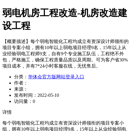
弱电机房工程改造-机房改造建
设工程
【概要描述】
每个弱电智能化工程均成立有资深设计师领衔的
项目专案小组，拥有10年以上弱电项目经理9名，15年以上从
业经验弱电工程师9支，自有9个专业施工队伍，工程绝不外
包，严格施工，确保工程质量品质以及周期。可为客户省30%
项目成本，并有7*24小时客服在线，无忧售后。
分类：
华体会官方版网站登录入口
作者：
来源：
发布时间：
2022-05-10
访问量：
0
详情
每个弱电智能化工程均成立有资深设计师领衔的项目专案小
组，拥有10年以上弱电项目经理9名，15年以上从业经验弱电